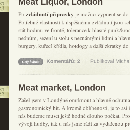
Meat Liquor, London
OCT
23
zvládnutí připravky
Po
je možno vypravit se do 
Potřebné vlastnosti k úspěšnému zvládnutí jsou sc
stát hodinu ve frontě, tolerance k hlasité punk&r
neónům, sezení u stolu s neznámými lidmi a hlavn
burgery, kuřecí křídla, hotdogy a další zkratky do 
Komentářů: 2
| Publikoval
Micha
Celý článek
Meat market, London
OCT
22
Zašel jsem v Londýně omrknout a hlavně ochutnat
gastronomický hit. A kromě oblíbenosti, je to asi i 
nás budeme muset ještě hodně dlouho počkat. Prot
vývoji hudby, tak u nás jsme rádi za vydařenou pr