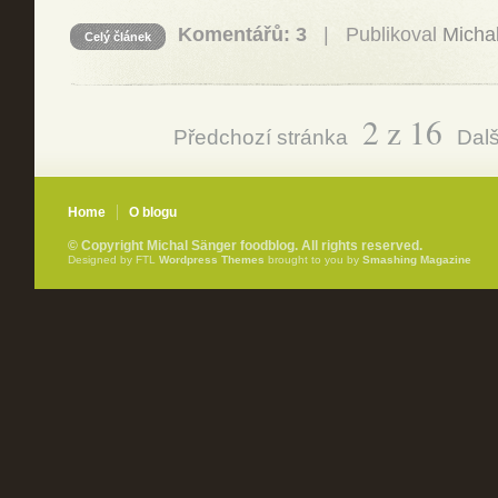
Komentářů: 3
| Publikoval
Micha
Celý článek
2 z 16
Předchozí stránka
Dalš
Home
O blogu
© Copyright Michal Sänger foodblog. All rights reserved.
Designed by FTL
Wordpress Themes
brought to you by
Smashing Magazine