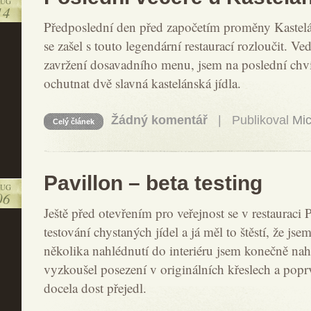
AUG
14
Předposlední den před započetím proměny Kastelá
se zašel s touto legendární restaurací rozloučit. V
zavržení dosavadního menu, jsem na poslední chví
ochutnat dvě slavná kastelánská jídla.
Žádný komentář
| Publikoval
Mic
Celý článek
Pavillon – beta testing
AUG
06
Ještě před otevřením pro veřejnost se v restauraci 
testování chystaných jídel a já měl to štěstí, že js
několika nahlédnutí do interiéru jsem konečně na
vyzkoušel posezení v originálních křeslech a poprv
docela dost přejedl.