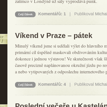
zatímco v Londýně už sály vyprodává punk.
Komentářů: 1
| Publikoval
Micha
Celý článek
Víkend v Praze – pátek
SEP
11
Minulý víkend jsme si udělali výlet do hlavního m
primární cíl úspěšně maskovali obdivováním kult
dokonce i jednou výstavou! Ve skutečnosti však š
časově precizně naplánovanou okružní jízdu po re
a nebo vytipovaných z odposlechu internetového 
Komentářů: 4
| Publikoval
Micha
Celý článek
Poslední večeře u Kastelá