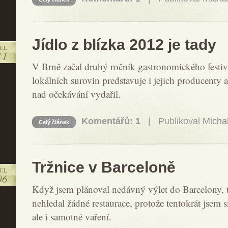
Jídlo z blízka 2012 je tady
JUL
11
V Brně začal druhý ročník gastronomického festiv
lokálních surovin predstavuje i jejich producenty 
nad očekávání vydařil.
Komentářů: 1
| Publikoval
Micha
Celý článek
Tržnice v Barceloně
JUL
06
Když jsem plánoval nedávný výlet do Barcelony, 
nehledal žádné restaurace, protože tentokrát jsem si
ale i samotné vaření.