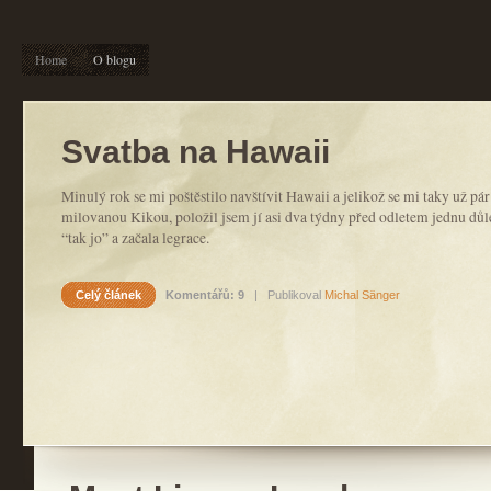
Home
O blogu
Svatba na Hawaii
Minulý rok se mi poštěstilo navštívit Hawaii a jelikož se mi taky už pár
milovanou Kikou, položil jsem jí asi dva týdny před odletem jednu dů
“tak jo” a začala legrace.
Celý článek
Komentářů: 9
| Publikoval
Michal Sänger