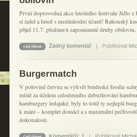
První doprovodná akce letošního festivalu Jídlo z 
si zašel a hned s mezinárodní účastí! Rakouský k
přijel 11.7. představit zapomenuté druhy obilovin,
Žádný komentář
| Publikoval
Mic
Celý článek
Burgermatch
JUL
16
V polovině června se výkvět brněnské foodie scén
místě za účelem celodenního debužírování hambur
hamburgery ledajaké, byly to totiž ty nejlepší burg
k mání – komplet domácí a s maximální pečlivos
dokonalosti.
Komentářů: 1
| Publikoval
Micha
Celý článek