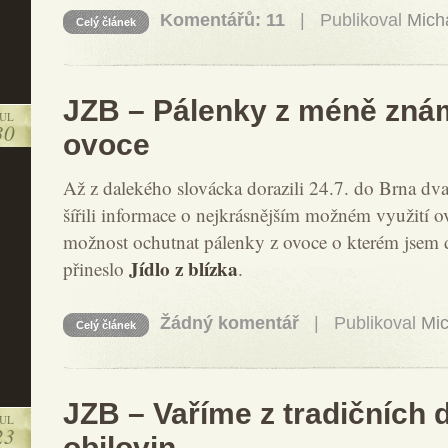
Komentářů: 11
| Publikoval
Mich
Celý článek
JZB – Pálenky z méně zná
JUL
30
ovoce
Až z dalekého slovácka dorazili 24.7. do Brna dva
šířili informace o nejkrásnějším možném využití o
možnost ochutnat pálenky z ovoce o kterém jsem d
Jídlo z blízka
přineslo
.
Žádný komentář
| Publikoval
Mic
Celý článek
JZB – Vaříme z tradičních 
JUL
23
obilovin