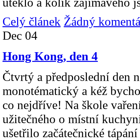
uteklo a kolik zajímavého j
Celý článek
Žádný komentá
Dec
04
Hong Kong, den 4
Čtvrtý a předposlední den n
monotématický a kéž bycho
co nejdříve! Na škole vařen
užitečného o místní kuchyni
ušetřilo začátečnické tápán