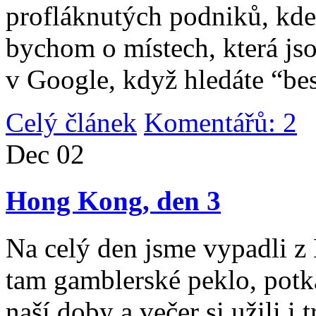
profláknutých podniků, kde 
bychom o místech, která jso
v Google, když hledáte “be
Celý článek
Komentářů: 2
|
Dec
02
Hong Kong, den 3
Na celý den jsme vypadli 
tam gamblerské peklo, potk
naší doby a večer si užili i 