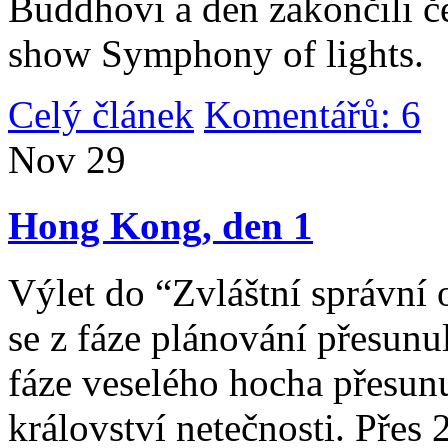
Buddhovi a den zakončili č
show Symphony of lights.
Celý článek
Komentářů: 6
|
Nov
29
Hong Kong, den 1
Výlet do “Zvláštní správní 
se z fáze plánování přesunul 
fáze veselého hocha přesunu
království netečnosti. Přes