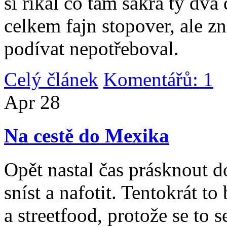
si říkal co tam sakra ty dv
celkem fajn stopover, ale z
podívat nepotřeboval.
Celý článek
Komentářů: 1
|
Apr
28
Na cestě do Mexika
Opět nastal čas prásknout d
sníst a nafotit. Tentokrát to
a streetfood, protože se to s