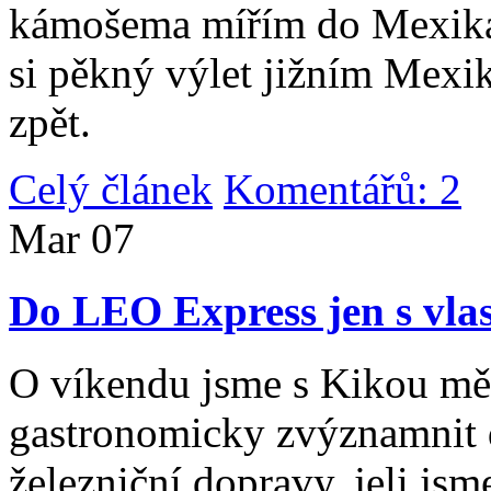
kámošema mířím do Mexika,
si pěkný výlet jižním Mexi
zpět.
Celý článek
Komentářů: 2
|
Mar
07
Do LEO Express jen s vlas
O víkendu jsme s Kikou měl
gastronomicky zvýznamnit d
železniční dopravy, jeli js